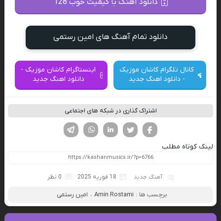
دانلود آهنگ با کیفیت خوب 128
دانلود تمام آهنگ های امین رستمی
کانال تلگرام کاشان موزیک
اینستاگرام کاشان موزیک -
- دانلود اهنگ جدید
دانلود اهنگ جدید
اشتراک گذاری در شبکه های اجتماعی
فیسوک
تویتر
لینکدین
واتساپ
تلگرام
لینک کوتاه مطلب
آهنگ جدید
18 فوریه 2025
0 نظر
برچسب ها :
Amin Rostami
،
امین رستمی