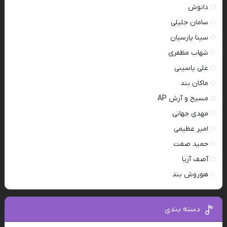
دانوش
سامان جلیلی
سینا پارسیان
شهاب مظفری
علی یاسینی
ماکان بند
مسیح و آرش AP
مهدی جهانی
امیر عظیمی
حمید صفت
آصف آریا
هوروش بند
دسته بندی