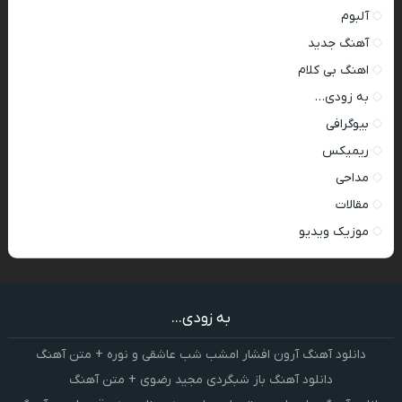
آلبوم
آهنگ جدید
اهنگ بی کلام
به زودی…
بیوگرافی
ریمیکس
مداحی
مقالات
موزیک ویدیو
به زودی...
دانلود آهنگ آرون افشار امشب شب عاشقی و نوره + متن آهنگ
دانلود آهنگ باز شبگردی مجید رضوی + متن آهنگ