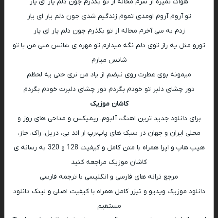
هوات نمیره از سرم محاله از تو بگذرم جون دلم یار ای یار
تو آروم آروم اومدی تموم زندگیم شدی جون دلم یار ای یار
زدم به سی آخرم محاله از تو بگذرم جون دلم یار ای یار
تورو مثل یه راز توی دلم نگه میدارم تو مهره ی شانس منی من با تو
شانس میارم
میمونه بوی عطرت روی نبضم از یاد من نری حتی یه لحظم
دور چشای دلبر تو خودم بگردم دور چشای دلبرت خودم بگردم
کاشان موزیک
برای دانلود جدید ترین اهنگ، آلبوم، ریمیکس و مداحی های روز و
محلی ایران و جهان در سبک های پاپ،رپ ار اند بی، دریل، راک، جاز،
هیپ هاپ و اپرا همراه با متن کامل و کیفیت 128 و 320 به رسانه ی
کاشان موزیک مراجعه کنید
مرجع ترانه های فارسی و انگلیسی با ترجمه فارسی
دانلود موزیک ویدیو و تیزر کامل همراه با کیفیت اصلی و لینک دانلود
مستقیم