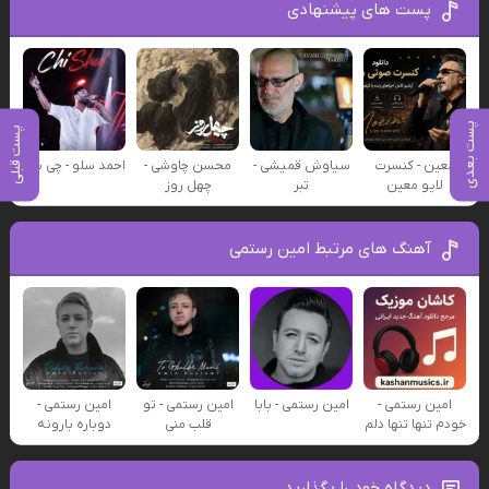
پست های پیشنهادی
پست بعدی
پست قبلی
معین - کنسرت
سیاوش قمیشی -
محسن چاوشی -
احمد سلو - چی شد
لایو معین
تبر
چهل روز
آهنگ های مرتبط امین رستمی
امین رستمی -
امین رستمی - بابا
امین رستمی - تو
امین رستمی -
خودم تنها تنها دلم
قلب منی
دوباره بارونه
دیدگاه خود را بگذارید