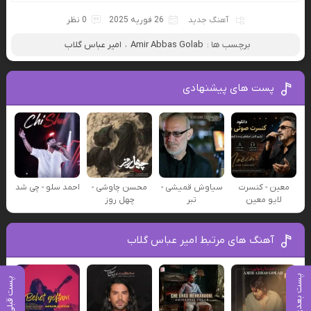
آهنگ جدید
26 فوریه 2025
0 نظر
برچسب ها :
Amir Abbas Golab
،
امیر عباس گلاب
پست های پیشنهادی
معین - کنسرت
سیاوش قمیشی -
محسن چاوشی -
احمد سلو - چی شد
لایو معین
تبر
چهل روز
آهنگ های مرتبط امیر عباس گلاب
پست بعدی
پست قبلی