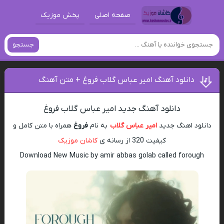
صفحه اصلی
پخش موزیک
جستجو
دانلود آهنگ امیر عباس گلاب فروغ + متن آهنگ
دانلود آهنگ جدید امیر عباس گلاب فروغ
دانلود اهنگ جدید
امیر عباس گلاب
به نام
فروغ
همراه با متن کامل و
کیفیت 320 از رسانه ی
کاشان موزیک
Download New Music by amir abbas golab called forough