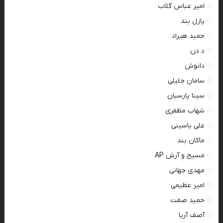
امیر عباس گلاب
پازل بند
حمید هیراد
د دن
دانوش
سامان جلیلی
سینا پارسیان
شهاب مظفری
علی یاسینی
ماکان بند
مسیح و آرش AP
مهدی جهانی
امیر عظیمی
حمید صفت
آصف آریا