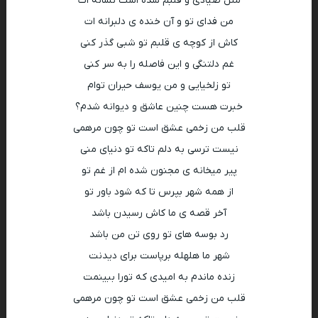
مثل صیادی و قلبم شده است نشانه ات
من فدای تو و آن خنده ی دلبرانه ات
کاش از کوچه ی قلبم تو شبی گذر کنی
غم دلتنگی و این فاصله را به سر کنی
تو زلخیایی و من یوسف حیران توام
خبرت هست چنین عاشق و دیوانه شدم؟
قلب من زخمی عشق است تو چون مرهمی
نیست ترسی به دلم تاکه تو دنیای منی
پیر میخانه ی مجنون شده ام از غم تو
از همه شهر بپرس تا که شود باور تو
آخر قصه ی ما کاش رسیدن باشد
رد بوسه های تو روی تن من باشد
شهر ما هلهله برپاست برای دیدنت
زنده ماندم به امیدی که تورا ببینمت
قلب من زخمی عشق است تو چون مرهمی