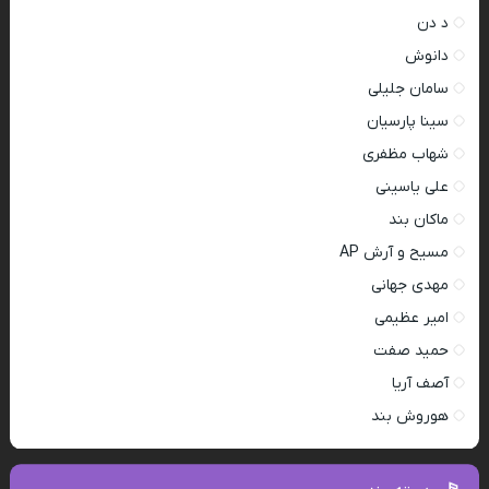
د دن
دانوش
سامان جلیلی
سینا پارسیان
شهاب مظفری
علی یاسینی
ماکان بند
مسیح و آرش AP
مهدی جهانی
امیر عظیمی
حمید صفت
آصف آریا
هوروش بند