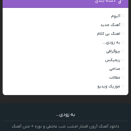
دسته بندی
آلبوم
آهنگ جدید
اهنگ بی کلام
به زودی…
بیوگرافی
ریمیکس
مداحی
مقالات
موزیک ویدیو
به زودی...
دانلود آهنگ آرون افشار امشب شب عاشقی و نوره + متن آهنگ