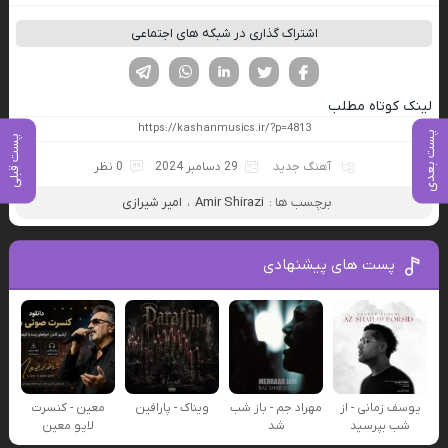
اشتراک گذاری در شبکه های اجتماعی
فیسوک
تویتر
لینکدین
واتساپ
تلگرام
لینک کوتاه مطلب
پست بعدی
پست قبلی
آهنگ جدید
29 دسامبر 2024
0 نظر
برچسب ها :
Amir Shirazi
،
امیر شیرازی
پست های پیشنهادی
یوسف زمانی - از
مهراد جم - باز شب
ویناک - پارافین
معین - کنسرت
شب بپرسید
شد
لایو معین