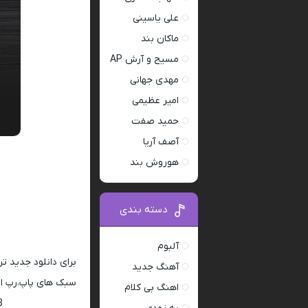
علی یاسینی
ماکان بند
مسیح و آرش AP
مهدی جهانی
امیر عظیمی
حمید صفت
آصف آریا
هوروش بند
دسته بندی
آلبوم
برای دانلود جدید ت
آهنگ جدید
سبک های پاپ،رپ ار 
اهنگ بی کلام
128 و 320