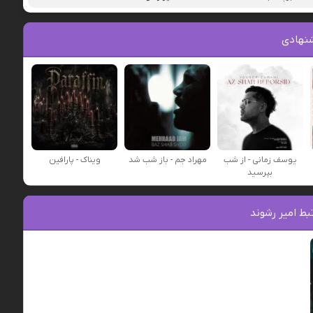
نهادی
یوسف زمانی - از شب
مهراد جم - باز شب شد
ویناک - پارافین
بپرسید
ط امیر رشوند