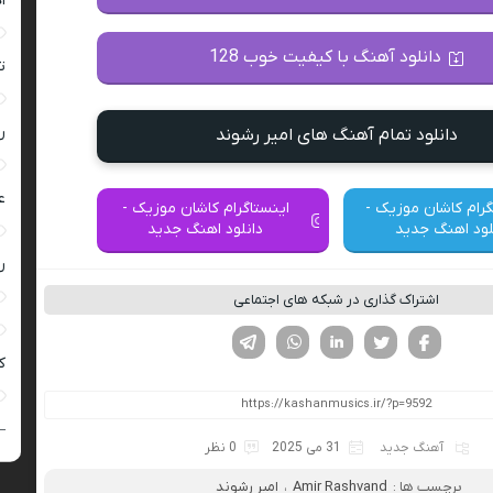
ا
دانلود آهنگ با کیفیت خوب 128
ت
ر
دانلود تمام آهنگ های امیر رشوند
ع
گرام کاشان موزیک -
اینستاگرام کاشان موزیک -
لود اهنگ جدید
دانلود اهنگ جدید
ر
اشتراک گذاری در شبکه های اجتماعی
فیسوک
تویتر
لینکدین
واتساپ
تلگرام
ک
–
آهنگ جدید
31 می 2025
0 نظر
برچسب ها :
Amir Rashvand
،
امیر رشوند