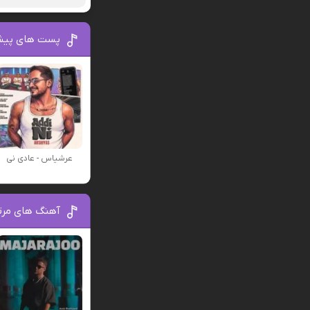
پست های پیش
عرشیاس - عادی نی
آهنگ های مرتب