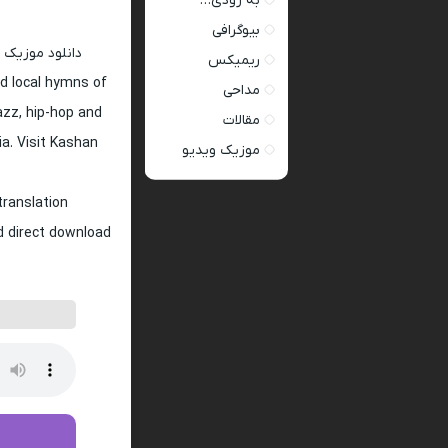
به زودی…
بیوگرافی
دانلود موزیک 
ریمیکس
d local hymns of
مداحی
jazz, hip-hop and
مقالات
ia. Visit Kashan
موزیک ویدیو
translation
nd direct download