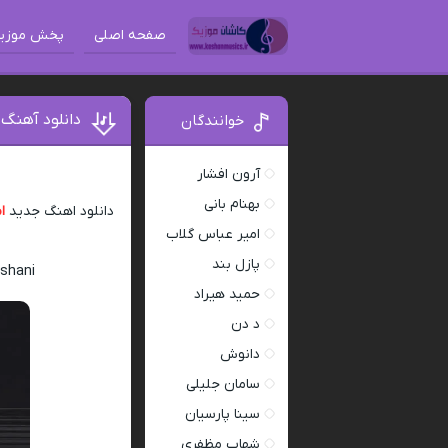
صفحه اصلی
پخش موزی
دانلود آهنگ
خوانندگان
آرون افشار
بهنام بانی
دانلود اهنگ جدید
ا
امیر عباس گلاب
پازل بند
shani
حمید هیراد
د دن
دانوش
سامان جلیلی
سینا پارسیان
شهاب مظفری