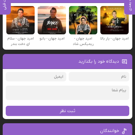
پست بعدی
پست قبلی
امید جهان - یار بالا
امید جهان -
امید جهان - بانو
امید جهان - سلام
ریمیکس شاد
ای دخت بندر
دیدگاه خود را بگذارید
ثبت نظر
خوانندگان