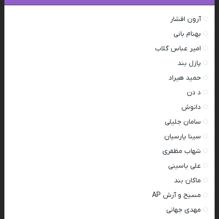
آرون افشار
بهنام بانی
امیر عباس گلاب
پازل بند
حمید هیراد
د دن
دانوش
سامان جلیلی
سینا پارسیان
شهاب مظفری
علی یاسینی
ماکان بند
مسیح و آرش AP
مهدی جهانی