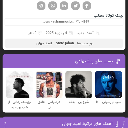
فیسوک
تویتر
لینکدین
واتساپ
تلگرام
لینک کوتاه مطلب
آهنگ جدید
4 ژانویه 2025
0 نظر
برچسب ها :
omid jahan
،
امید جهان
پست های پیشنهادی
سینا پارسیان - ادا
شروین - پتک
عرشیاس - عادی
یوسف زمانی - از
نی
شب بپرسید
آهنگ های مرتبط امید جهان