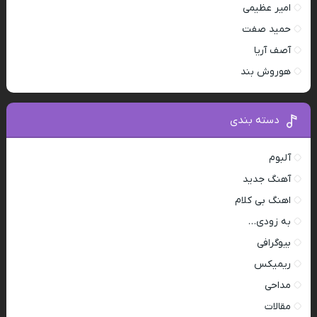
امیر عظیمی
حمید صفت
آصف آریا
هوروش بند
دسته بندی
آلبوم
آهنگ جدید
اهنگ بی کلام
به زودی…
بیوگرافی
ریمیکس
مداحی
مقالات