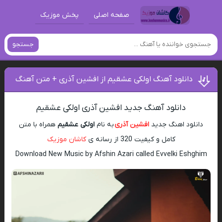
صفحه اصلی
پخش موزیک
جستجو
دانلود آهنگ اولکی عشقیم از افشین آذری + متن آهنگ
دانلود آهنگ جدید افشین آذری اولکی عشقیم
دانلود اهنگ جدید
افشین آذری
به نام
اولکی عشقیم
همراه با متن
کامل و کیفیت 320 از رسانه ی
کاشان موزیک
Download New Music by Afshin Azari called Evvelki Eshghim