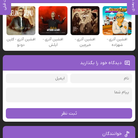
پست بعدی
پست قبلی
افشین آذری -
افشین آذری -
افشین آذری -
افشین آذری - گلین
شهزاده
خبرچین
اَیلَش
دونو
دیدگاه خود را بگذارید
ثبت نظر
خوانندگان