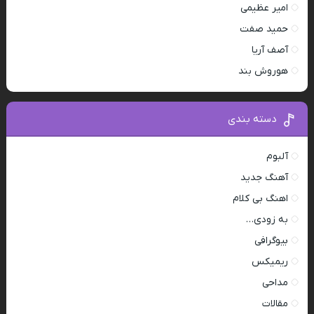
امیر عظیمی
حمید صفت
آصف آریا
هوروش بند
دسته بندی
آلبوم
آهنگ جدید
اهنگ بی کلام
به زودی…
بیوگرافی
ریمیکس
مداحی
مقالات