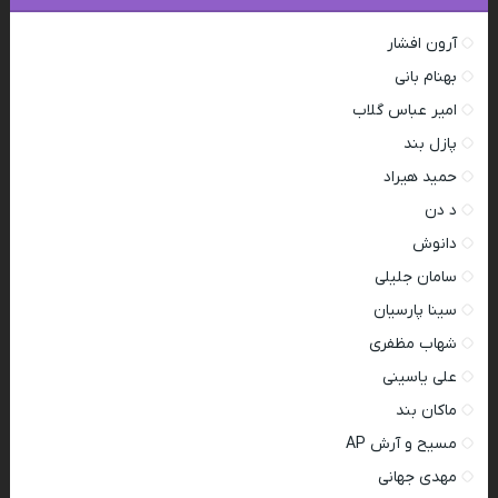
آرون افشار
بهنام بانی
امیر عباس گلاب
پازل بند
حمید هیراد
د دن
دانوش
سامان جلیلی
سینا پارسیان
شهاب مظفری
علی یاسینی
ماکان بند
مسیح و آرش AP
مهدی جهانی