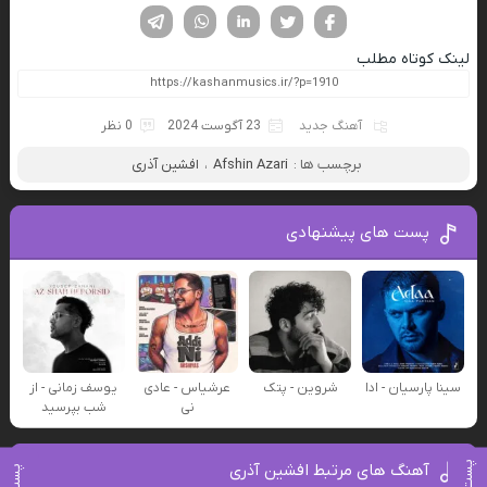
فیسوک
تویتر
لینکدین
واتساپ
تلگرام
لینک کوتاه مطلب
آهنگ جدید
23 آگوست 2024
0 نظر
برچسب ها :
Afshin Azari
،
افشین آذری
پست های پیشنهادی
سینا پارسیان - ادا
شروین - پتک
عرشیاس - عادی
یوسف زمانی - از
نی
شب بپرسید
آهنگ های مرتبط افشین آذری