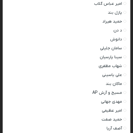
امیر عباس گلاب
پازل بند
حمید هیراد
د دن
دانوش
سامان جلیلی
سینا پارسیان
شهاب مظفری
علی یاسینی
ماکان بند
مسیح و آرش AP
مهدی جهانی
امیر عظیمی
حمید صفت
آصف آریا