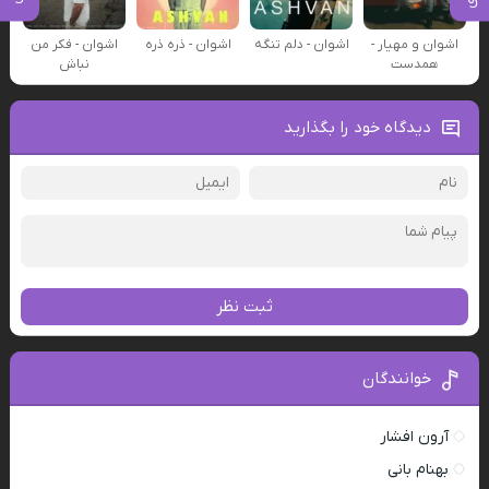
اشوان و مهیار -
اشوان - دلم تنگه
اشوان - ذره ذره
اشوان - فکر من
همدست
نباش
دیدگاه خود را بگذارید
ثبت نظر
خوانندگان
آرون افشار
بهنام بانی