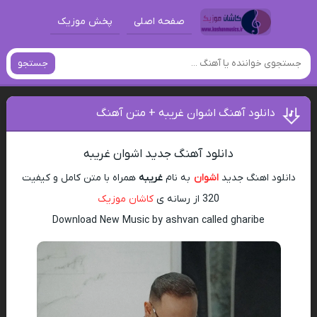
صفحه اصلی
پخش موزیک
جستجو
دانلود آهنگ اشوان غریبه + متن آهنگ
دانلود آهنگ جدید اشوان غریبه
دانلود اهنگ جدید
اشوان
به نام
غریبه
همراه با متن کامل و کیفیت
320 از رسانه ی
کاشان موزیک
Download New Music by ashvan called gharibe