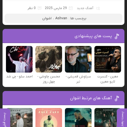
آهنگ جدید
29 مارس 2025
0 نظر
برچسب ها :
Ashvan
،
اشوان
پست های پیشنهادی
معین - کنسرت
سیاوش قمیشی -
محسن چاوشی -
احمد سلو - چی شد
لایو معین
تبر
چهل روز
آهنگ های مرتبط اشوان
پست بعدی
پست قبلی