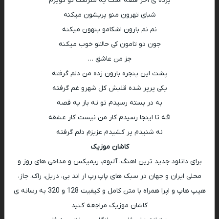
پرده ی آخر قصه است یه مترسک تو کویرم
شبای تهرون منو پریشون میکنه
نم نم بارون اشکامو پنهون میکنه
جون دو تامون کی حالتو خوب میکنه
جز من عاشق …
پشت این پنجره بارون زده من دلم گرفته
یکی پرپر شده قلبش کل شهرو غم گرفته
به در بسته رسیدم تو ته باز یه قصه
اگه تا اینجا رسیدم کار من نیست کار عشقه
نه شنیدم پر کشیدم عزیزم دلم گرفته
کاشان موزیک
برای دانلود جدید ترین اهنگ، آلبوم، ریمیکس و مداحی های روز و
محلی ایران و جهان در سبک های پاپ،رپ ار اند بی، دریل، راک، جاز،
هیپ هاپ و اپرا همراه با متن کامل و کیفیت 128 و 320 به رسانه ی
کاشان موزیک مراجعه کنید