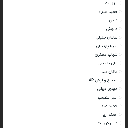
پازل بند
حمید هیراد
د دن
دانوش
سامان جلیلی
سینا پارسیان
شهاب مظفری
علی یاسینی
ماکان بند
مسیح و آرش AP
مهدی جهانی
امیر عظیمی
حمید صفت
آصف آریا
هوروش بند