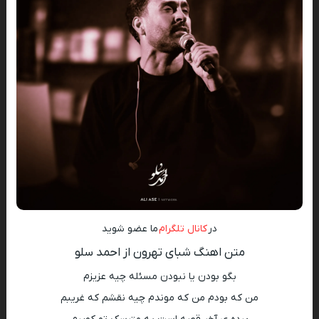
در
کانال تلگرام
ما عضو شوید
متن اهنگ شبای تهرون از احمد سلو
بگو بودن یا نبودن مسئله چیه عزیزم
من که بودم من که موندم چیه نقشم که غریبم