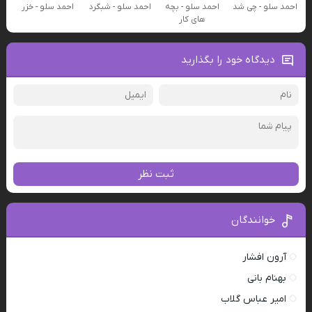
احمد سلو - چی شد
احمد سلو - بچه
احمد سلو - شبگرد
احمد سلو - خزر
های کار
دیدگاه خود را بگذارید
ثبت نظر
خوانندگان
آرون افشار
بهنام بانی
امیر عباس گلاب