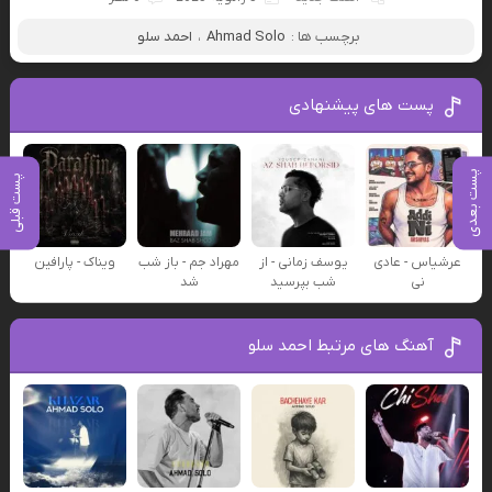
برچسب ها :
Ahmad Solo
،
احمد سلو
پست های پیشنهادی
پست بعدی
پست قبلی
عرشیاس - عادی
یوسف زمانی - از
مهراد جم - باز شب
ویناک - پارافین
نی
شب بپرسید
شد
آهنگ های مرتبط احمد سلو