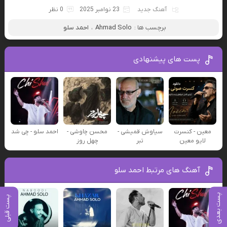
آهنگ جدید
23 نوامبر 2025
0 نظر
برچسب ها :
Ahmad Solo
،
احمد سلو
پست های پیشنهادی
معین - کنسرت
سیاوش قمیشی -
محسن چاوشی -
احمد سلو - چی شد
لایو معین
تبر
چهل روز
آهنگ های مرتبط احمد سلو
پست بعدی
پست قبلی