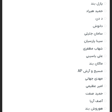
پازل بند
حمید هیراد
د دن
دانوش
سامان جلیلی
سینا پارسیان
شهاب مظفری
علی یاسینی
ماکان بند
مسیح و آرش AP
مهدی جهانی
امیر عظیمی
حمید صفت
آصف آریا
هوروش بند