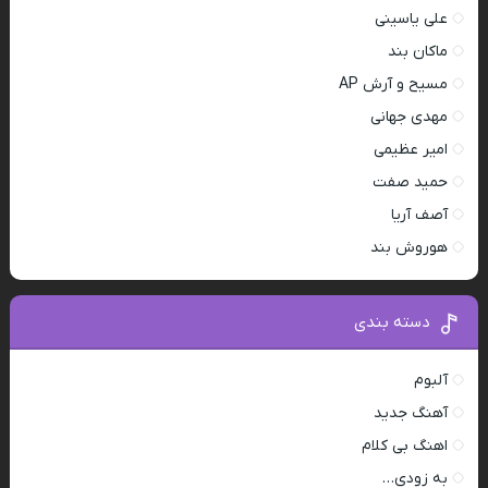
علی یاسینی
ماکان بند
مسیح و آرش AP
مهدی جهانی
امیر عظیمی
حمید صفت
آصف آریا
هوروش بند
دسته بندی
آلبوم
آهنگ جدید
اهنگ بی کلام
به زودی…