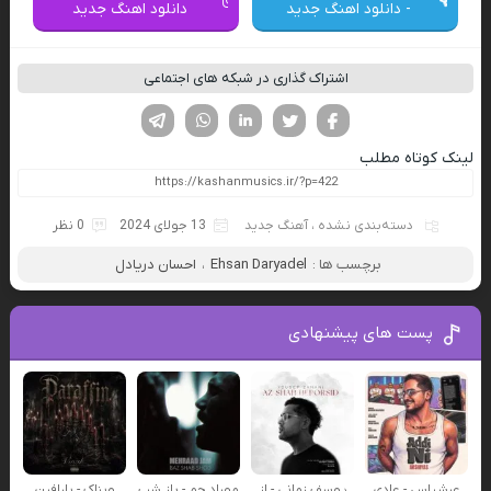
- دانلود اهنگ جدید
دانلود اهنگ جدید
اشتراک گذاری در شبکه های اجتماعی
فیسوک
تویتر
لینکدین
واتساپ
تلگرام
لینک کوتاه مطلب
دسته‌بندی نشده
،
آهنگ جدید
13 جولای 2024
0 نظر
برچسب ها :
Ehsan Daryadel
،
احسان دریادل
پست های پیشنهادی
عرشیاس - عادی
یوسف زمانی - از
مهراد جم - باز شب
ویناک - پارافین