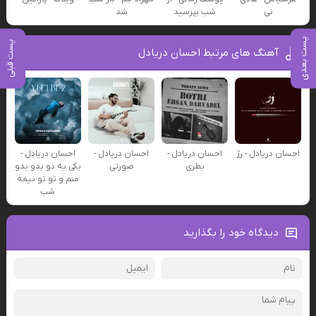
نی
شب بپرسید
شد
پست بعدی
پست قبلی
آهنگ های مرتبط احسان دریادل
احسان دریادل - رژ
احسان دریادل -
احسان دریادل -
احسان دریادل -
بطری
صورتی
یکی به دو بدو بدو
منم و تو تو نیمه
شب
دیدگاه خود را بگذارید