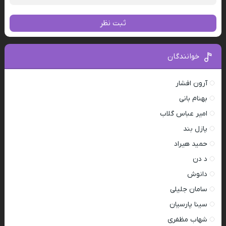
ثبت نظر
خوانندگان
آرون افشار
بهنام بانی
امیر عباس گلاب
پازل بند
حمید هیراد
د دن
دانوش
سامان جلیلی
سینا پارسیان
شهاب مظفری