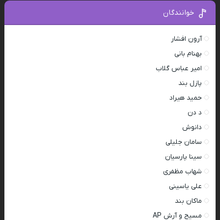
خوانندگان
آرون افشار
بهنام بانی
امیر عباس گلاب
پازل بند
حمید هیراد
د دن
دانوش
سامان جلیلی
سینا پارسیان
شهاب مظفری
علی یاسینی
ماکان بند
مسیح و آرش AP