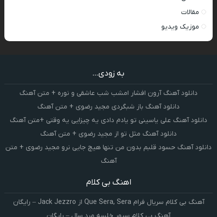
مقالات
موزیک ویدیو
به زودی...
دانلود آهنگ آرون افشار امشب شب عاشقی و نوره + متن آهنگ
دانلود آهنگ باز شبگردی مجید رضوی + متن آهنگ
دانلود آهنگ علی یاسینی تو یادم دادی یه چیزایی یه وقتی +متن آهنگ
دانلود آهنگ مثل تو از مجید رضوی + متن آهنگ
دانلود آهنگ حسود قلبم بدون من تنها هیچ جایی نرو مجید رضوی + متن
آهنگ
اهنگ بی کلام
آهنگ بی کلام سریال فرام Que Sera, Sera از Jack Jezzro – رایگان
آهنگ بی کلام سپهر خلسه مرد سال – رایگان