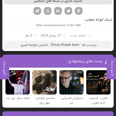
اشتراک گذاری در شبکه های اجتماعی
فیسوک
تویتر
لینکدین
واتساپ
تلگرام
لینک کوتاه مطلب
آهنگ جدید
27 جولای 2024
0 نظر
برچسب ها :
Ehsan Khajeh Amiri
،
احسان خواجه امیری
پست های پیشنهادی
پست بعدی
پست قبلی
معین - کنسرت
سیاوش قمیشی -
محسن چاوشی -
احمد سلو - چی شد
لایو معین
تبر
چهل روز