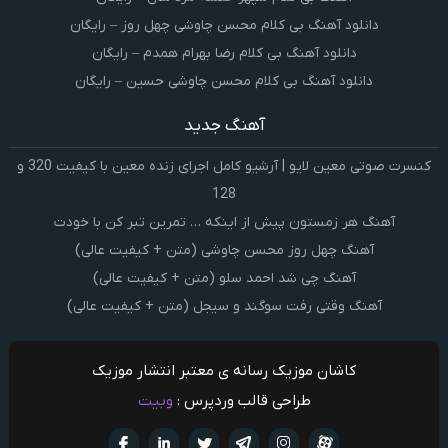
دانلود آهنگ بی کلام محسن چاوشی چهل روز – رایگان
دانلود آهنگ بی کلام رضا بهرام همدم – رایگان
دانلود آهنگ بی کلام محسن چاوشی حسین – رایگان
آهنگ جدید
کنسرت صوتی معین لایو | آرشیو کامل اجرای زنده معین با کیفیت 320 و
128
آهنگ هر زمستون پیش از اینکه … تمرین تبر کن با خودت
آهنگ چهل روز محسن چاوشی (متن + کیفیت عالی)
آهنگ چی شد احمد سلو (متن + کیفیت عالی)
آهنگ وقتی رفت سوگند و سیجل (متن + کیفیت عالی)
کاشان موزیک رسانه ی معتبر انتشار موزیک
طراحی قالب وردپرس :
وبیت
آپارات
تلگرام
تويتر
اینستاگرام
لینکدین
فيسبو