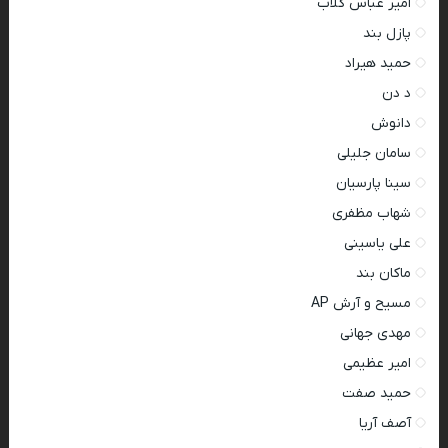
امیر عباس گلاب
پازل بند
حمید هیراد
د دن
دانوش
سامان جلیلی
سینا پارسیان
شهاب مظفری
علی یاسینی
ماکان بند
مسیح و آرش AP
مهدی جهانی
امیر عظیمی
حمید صفت
آصف آریا