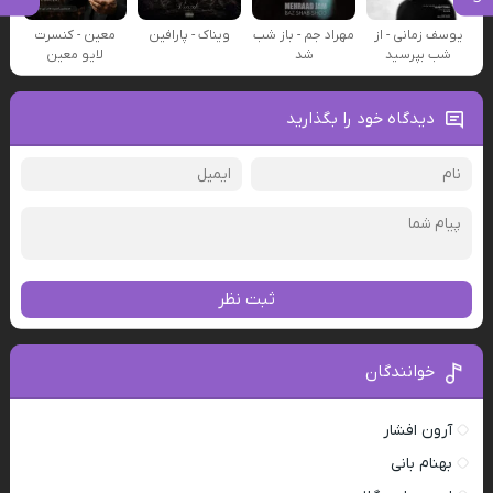
یوسف زمانی - از
مهراد جم - باز شب
ویناک - پارافین
معین - کنسرت
شب بپرسید
شد
لایو معین
دیدگاه خود را بگذارید
ثبت نظر
خوانندگان
آرون افشار
بهنام بانی