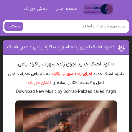
صفحه اصلی
پخش موزیک
جستجو
دانلود آهنگ اجرای زندهbسهراب پاکزاد یاغی + متن آهنگ
دانلود آهنگ جدید اجرای زنده سهراب پاکزاد یاغی
دانلود اهنگ جدید
اجرای زنده سهراب پاکزاد
به نام
یاغی
همراه با متن
کامل و کیفیت 320 از رسانه ی
کاشان موزیک
Download New Music by Sohrab Pakzad called Yaghi