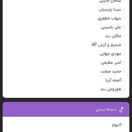
سامان جلیلی
سینا پارسیان
شهاب مظفری
علی یاسینی
ماکان بند
مسیح و آرش AP
مهدی جهانی
امیر عظیمی
حمید صفت
آصف آریا
هوروش بند
دسته بندی
آلبوم