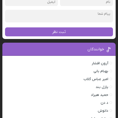
ثبت نظر
خوانندگان
آرون افشار
بهنام بانی
امیر عباس گلاب
پازل بند
حمید هیراد
د دن
دانوش