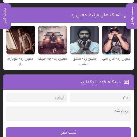
پست بعدی
پست قبلی
آهنگ های مرتبط معین زد
معین زد - مال منی
معین زد - مشق
معین زد - چه حیف
معین زد - دوباره
امشب
باز
دیدگاه خود را بگذارید
ثبت نظر