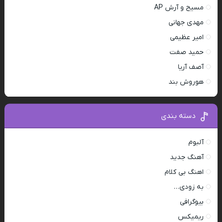
مسیح و آرش AP
مهدی جهانی
امیر عظیمی
حمید صفت
آصف آریا
هوروش بند
دسته بندی
آلبوم
آهنگ جدید
اهنگ بی کلام
به زودی…
بیوگرافی
ریمیکس