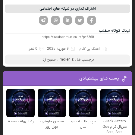
اشتراک گذاری در شبکه های اجتماعی
فیسوک
تویتر
لینکدین
واتساپ
تلگرام
لینک کوتاه مطلب
اهنگ بی کلام
9 فوریه 2025
0 نظر
برچسب ها :
moien z
،
معین زد
پست های پیشنهادی
Jack Jezzro -
سپهر خلسه - مرد
محسن چاوشی -
رضا بهرام - همدم
سریال فرام Que
سال
چهل روز
Sera, Sera