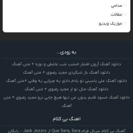
مداحی
مقالات
موزیک ویدیو
به زودی...
دانلود آهنگ آرون افشار امشب شب عاشقی و نوره + متن آهنگ
دانلود آهنگ باز شبگردی مجید رضوی + متن آهنگ
دانلود آهنگ علی یاسینی تو یادم دادی یه چیزایی یه وقتی +متن آهنگ
دانلود آهنگ مثل تو از مجید رضوی + متن آهنگ
دانلود آهنگ حسود قلبم بدون من تنها هیچ جایی نرو مجید رضوی + متن
آهنگ
اهنگ بی کلام
آهنگ بی کلام سریال فرام Que Sera, Sera از Jack Jezzro – رایگان