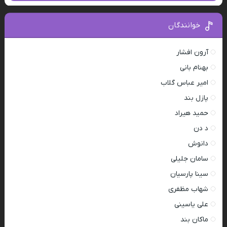
خوانندگان
آرون افشار
بهنام بانی
امیر عباس گلاب
پازل بند
حمید هیراد
د دن
دانوش
سامان جلیلی
سینا پارسیان
شهاب مظفری
علی یاسینی
ماکان بند