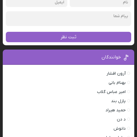
ثبت نظر
خوانندگان
آرون افشار
بهنام بانی
امیر عباس گلاب
پازل بند
حمید هیراد
د دن
دانوش