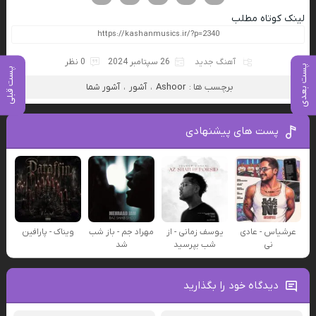
لینک کوتاه مطلب
آهنگ جدید
26 سپتامبر 2024
0 نظر
پست بعدی
پست قبلی
برچسب ها :
Ashoor
،
آشور
،
آشور شما
پست های پیشنهادی
عرشیاس - عادی
یوسف زمانی - از
مهراد جم - باز شب
ویناک - پارافین
نی
شب بپرسید
شد
دیدگاه خود را بگذارید