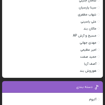
سامان جلیلی
سینا پارسیان
شهاب مظفری
علی یاسینی
ماکان بند
مسیح و آرش AP
مهدی جهانی
امیر عظیمی
حمید صفت
آصف آریا
هوروش بند
دسته بندی
آلبوم