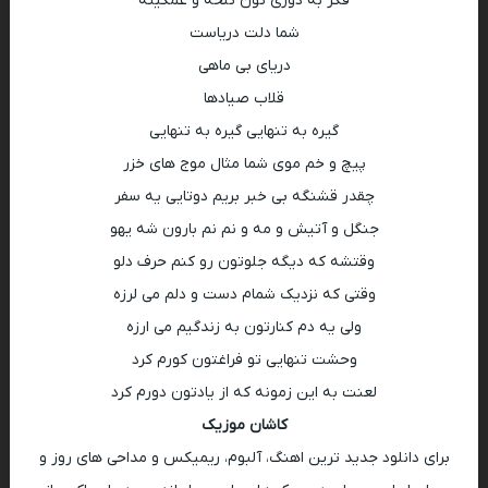
فکر به دوری تون تلخه و غمگینه
شما دلت دریاست
دریای بی ماهی
قلاب صیادها
گیره به تنهایی گیره به تنهایی
پیچ و خم موی شما مثال موج های خزر
چقدر قشنگه بی خبر بریم دوتایی یه سفر
جنگل و آتیش و مه و نم نم بارون شه یهو
وقتشه که دیگه جلوتون رو کنم حرف دلو
وقتی که نزدیک شمام دست و دلم می لرزه
ولی یه دم کنارتون به زندگیم می ارزه
وحشت تنهایی تو فراغتون کورم کرد
لعنت به این زمونه که از یادتون دورم کرد
کاشان موزیک
برای دانلود جدید ترین اهنگ، آلبوم، ریمیکس و مداحی های روز و