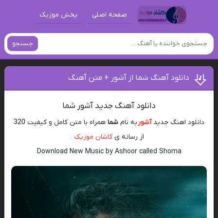
صفحه اصلی
پخش موزیک
جستجو
دانلود آهنگ شما از آشور + متن آهنگ
دانلود آهنگ جدید آشور شما
دانلود اهنگ جدید
آشور
به نام
شما
همراه با متن کامل و کیفیت 320
از رسانه ی
کاشان موزیک
Download New Music by Ashoor called Shoma