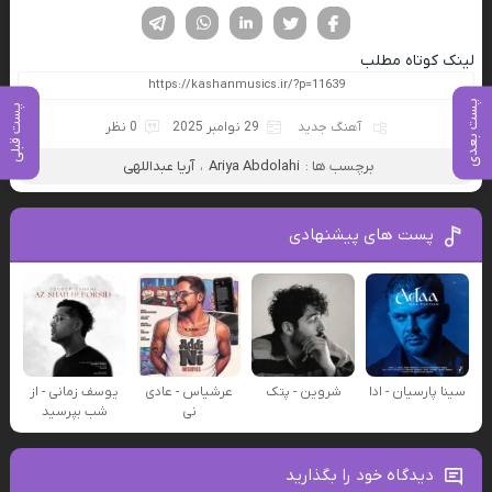
فیسوک
تویتر
لینکدین
واتساپ
تلگرام
لینک کوتاه مطلب
پست بعدی
پست قبلی
آهنگ جدید
29 نوامبر 2025
0 نظر
برچسب ها :
Ariya Abdolahi
،
آریا عبداللهی
پست های پیشنهادی
سینا پارسیان - ادا
شروین - پتک
عرشیاس - عادی
یوسف زمانی - از
نی
شب بپرسید
دیدگاه خود را بگذارید