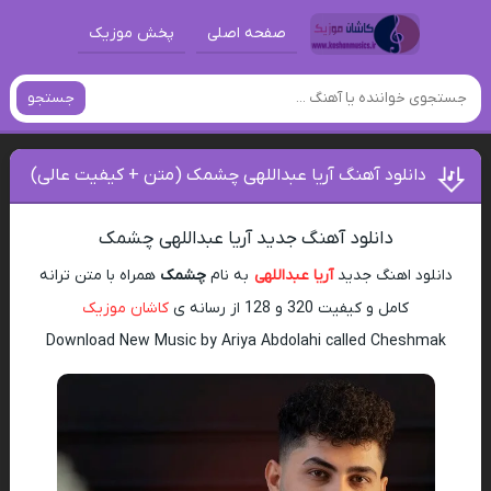
صفحه اصلی
پخش موزیک
جستجو
دانلود آهنگ آریا عبداللهی چشمک (متن + کیفیت عالی)
دانلود آهنگ جدید آریا عبداللهی چشمک
دانلود اهنگ جدید
آریا عبداللهی
به نام
چشمک
همراه با متن ترانه
کامل و کیفیت 320 و 128 از رسانه ی
کاشان موزیک
Download New Music by Ariya Abdolahi called Cheshmak