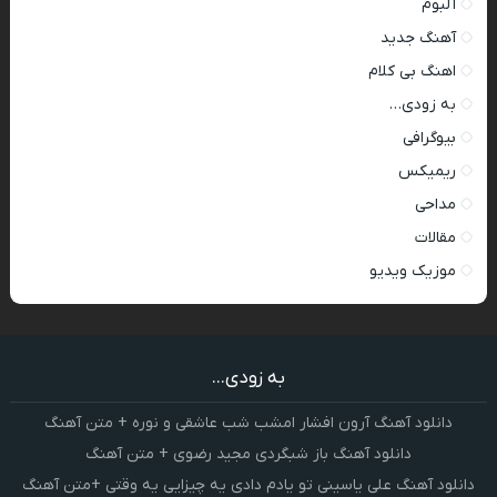
آلبوم
آهنگ جدید
اهنگ بی کلام
به زودی…
بیوگرافی
ریمیکس
مداحی
مقالات
موزیک ویدیو
به زودی...
دانلود آهنگ آرون افشار امشب شب عاشقی و نوره + متن آهنگ
دانلود آهنگ باز شبگردی مجید رضوی + متن آهنگ
دانلود آهنگ علی یاسینی تو یادم دادی یه چیزایی یه وقتی +متن آهنگ