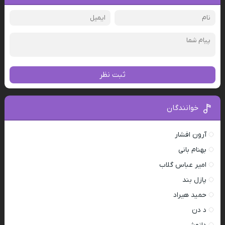
ثبت نظر
خوانندگان
آرون افشار
بهنام بانی
امیر عباس گلاب
پازل بند
حمید هیراد
د دن