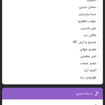
دانوش
سامان جلیلی
سینا پارسیان
شهاب مظفری
علی یاسینی
ماکان بند
مسیح و آرش AP
مهدی جهانی
امیر عظیمی
حمید صفت
آصف آریا
هوروش بند
دسته بندی