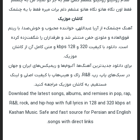
شدم روانیتو روانیتو عشقم کسی هم به جز تو نمیاد ش به چشمم
فقط اون نگاه هاتو نگاه هاتو عشقم دلم برات میره فقط با یه چشمک
کاشان موزیک
آهنگ «چشمک» از آریا عبداللهی، خواننده محبوب و خوش‌صدا، با ریتم
فوق‌العاده و ملودی خفن منتشر شد و طرفداران را شگفت‌زده کرده
است. دانلود با کیفیت 320 و 128 kbps و متن کامل آن از کاشان
موزیک.
برای دانلود جدیدترین آهنگ‌ها، آلبوم‌ها و ریمیکس‌های ایران و جهان
در سبک‌های پاپ، رپ، R&B، راک و هیپ‌هاپ با کیفیت اصلی و لینک
مستقیم، به کاشان موزیک مراجعه کنید.
Download the latest songs, albums, and remixes in pop, rap,
R&B, rock, and hip-hop with full lyrics in 128 and 320 kbps at
Kashan Music. Safe and fast source for Persian and English
songs with direct links.