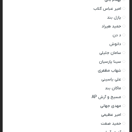
امیر عباس گلاب
پازل بند
حمید هیراد
د دن
دانوش
سامان جلیلی
سینا پارسیان
شهاب مظفری
علی یاسینی
ماکان بند
مسیح و آرش AP
مهدی جهانی
امیر عظیمی
حمید صفت