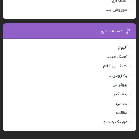
آصف آریا
هوروش بند
دسته بندی
آلبوم
آهنگ جدید
اهنگ بی کلام
به زودی…
بیوگرافی
ریمیکس
مداحی
مقالات
موزیک ویدیو