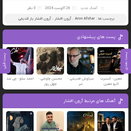
آهنگ جدید
26 آگوست 2024
0 نظر
برچسب ها :
Aron Afshar
،
آرون افشار
،
آرون افشار یار قدیمی
پست های پیشنهادی
پست بعدی
پست قبلی
معین - کنسرت
سیاوش قمیشی -
محسن چاوشی -
احمد سلو - چی شد
لایو معین
تبر
چهل روز
آهنگ های مرتبط آرون افشار