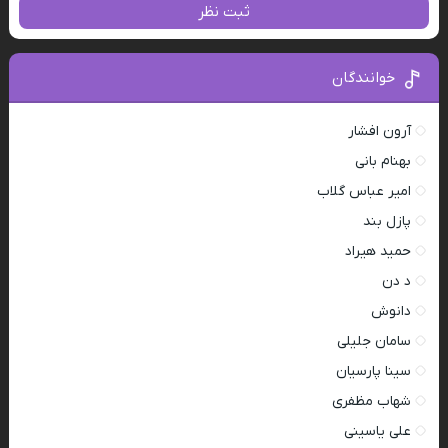
ثبت نظر
خوانندگان
آرون افشار
بهنام بانی
امیر عباس گلاب
پازل بند
حمید هیراد
د دن
دانوش
سامان جلیلی
سینا پارسیان
شهاب مظفری
علی یاسینی