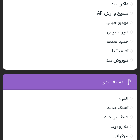
ماکان بند
مسیح و آرش AP
مهدی جهانی
امیر عظیمی
حمید صفت
آصف آریا
هوروش بند
دسته بندی
آلبوم
آهنگ جدید
اهنگ بی کلام
به زودی…
بیوگرافی