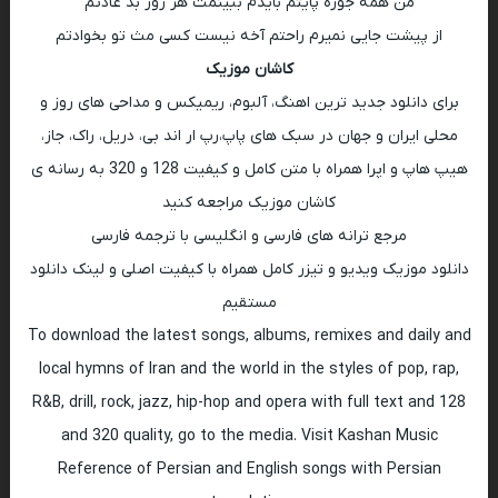
من همه جوره پایتم بایدم ببینمت هر روز بد عادتم
از پیشت جایی نمیرم راحتم آخه نیست کسی مث تو بخوادتم
کاشان موزیک
برای دانلود جدید ترین اهنگ، آلبوم، ریمیکس و مداحی های روز و
محلی ایران و جهان در سبک های پاپ،رپ ار اند بی، دریل، راک، جاز،
هیپ هاپ و اپرا همراه با متن کامل و کیفیت 128 و 320 به رسانه ی
کاشان موزیک مراجعه کنید
مرجع ترانه های فارسی و انگلیسی با ترجمه فارسی
دانلود موزیک ویدیو و تیزر کامل همراه با کیفیت اصلی و لینک دانلود
مستقیم
To download the latest songs, albums, remixes and daily and
local hymns of Iran and the world in the styles of pop, rap,
R&B, drill, rock, jazz, hip-hop and opera with full text and 128
and 320 quality, go to the media. Visit Kashan Music
Reference of Persian and English songs with Persian