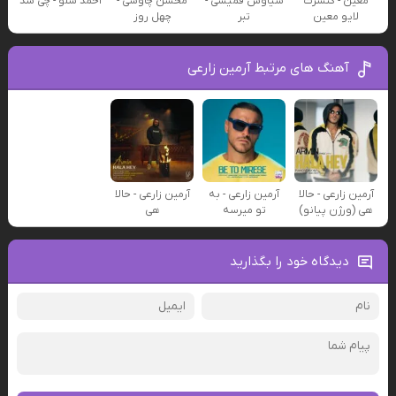
معین - کنسرت
سیاوش قمیشی -
محسن چاوشی -
احمد سلو - چی شد
لایو معین
تبر
چهل روز
آهنگ های مرتبط آرمین زارعی
آرمین زارعی - حالا
آرمین زارعی - به
آرمین زارعی - حالا
هی (ورژن پیانو)
تو میرسه
هی
دیدگاه خود را بگذارید