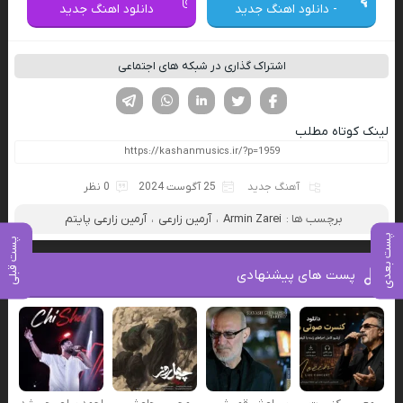
- دانلود اهنگ جدید
دانلود اهنگ جدید
اشتراک گذاری در شبکه های اجتماعی
فیسوک
تویتر
لینکدین
واتساپ
تلگرام
لینک کوتاه مطلب
آهنگ جدید
25 آگوست 2024
0 نظر
برچسب ها :
Armin Zarei
،
آرمین زارعی
،
آرمین زارعی پایتم
پست بعدی
پست قبلی
پست های پیشنهادی