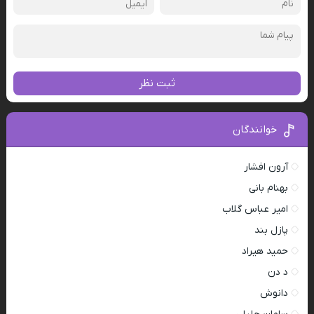
ثبت نظر
خوانندگان
آرون افشار
بهنام بانی
امیر عباس گلاب
پازل بند
حمید هیراد
د دن
دانوش