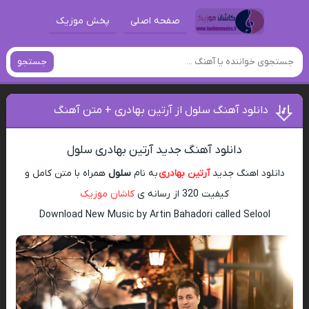
صفحه اصلی
پخش موزیک
جستجو
دانلود آهنگ سلول از آرتین بهادری + متن آهنگ
دانلود آهنگ جدید آرتین بهادری سلول
دانلود اهنگ جدید
آرتین بهادری
به نام
سلول
همراه با متن کامل و
کیفیت 320 از رسانه ی
کاشان موزیک
Download New Music by Artin Bahadori called Selool