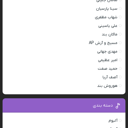
سامان جلیلی
سینا پارسیان
شهاب مظفری
علی یاسینی
ماکان بند
مسیح و آرش AP
مهدی جهانی
امیر عظیمی
حمید صفت
آصف آریا
هوروش بند
دسته بندی
آلبوم