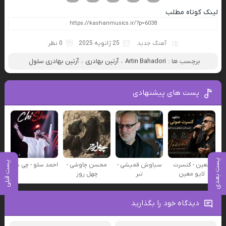
لینک کوتاه مطلب
آهنگ جدید
25 ژانویه 2025
0 نظر
برچسب ها :
Artin Bahadori
،
آرتین بهادری
،
آرتین بهادری سلول
پست های پیشنهادی
پست بعدی
پست قبلی
معین - کنسرت
سیاوش قمیشی -
محسن چاوشی -
احمد سلو - چی شد
لایو معین
تبر
چهل روز
دیدگاه خود را بگذارید